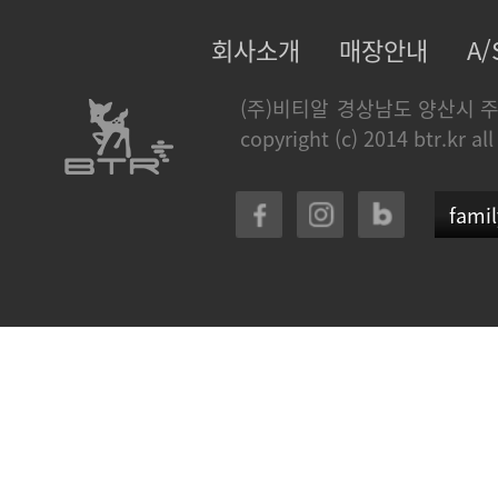
회사소개
매장안내
A
(주)비티알
경상남도 양산시 주
copyright (c) 2014 btr.kr all
famil