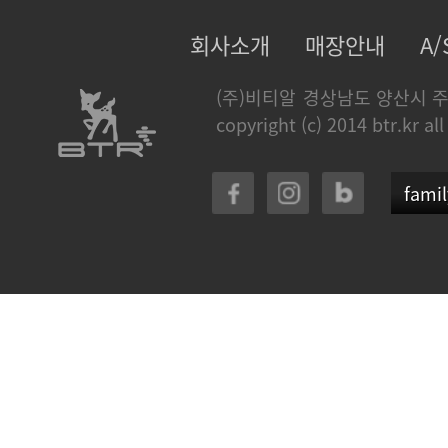
회사소개
매장안내
A
(주)비티알
경상남도 양산시 주
copyright (c) 2014 btr.kr all
famil