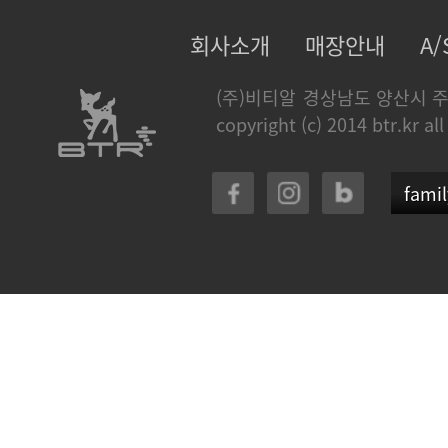
회사소개
매장안내
A
(주)비티알
경상남도 양산시 주
copyright (c) 2014 btr.kr all
famil