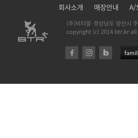
회사소개
매장안내
A
(주)비티알
경상남도 양산시 주
copyright (c) 2014 btr.kr all
famil