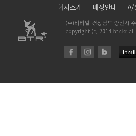
회사소개
매장안내
A
(주)비티알
경상남도 양산시 주
copyright (c) 2014 btr.kr all
famil