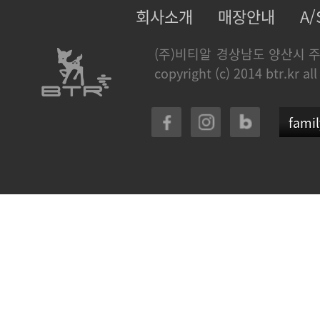
회사소개
매장안내
A
(주)비티알
경상남도 양산시 주
copyright (c) 2014 btr.kr all
famil