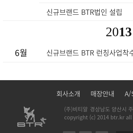
신규브랜드 BTR법인 설립
20
13
6월
신규브랜드 BTR 런칭사업착
회사소개
매장안내
A
(주)비티알
경상남도 양산시 주
copyright (c) 2014 btr.kr all