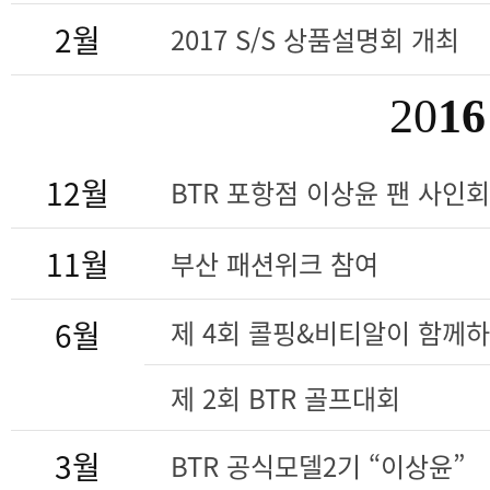
2월
2017 S/S 상품설명회 개최
20
16
12월
BTR 포항점 이상윤 팬 사인회
11월
부산 패션위크 참여
6월
제 4회 콜핑&비티알이 함께
제 2회 BTR 골프대회
3월
BTR 공식모델2기 “이상윤”