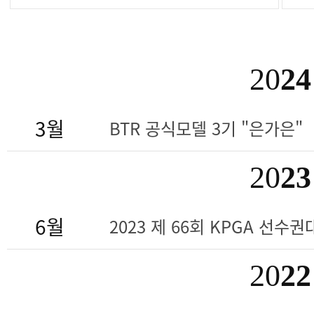
20
24
3월
BTR 공식모델 3기 "은가은"
20
23
6월
2023 제 66회 KPGA 선수권대
20
22