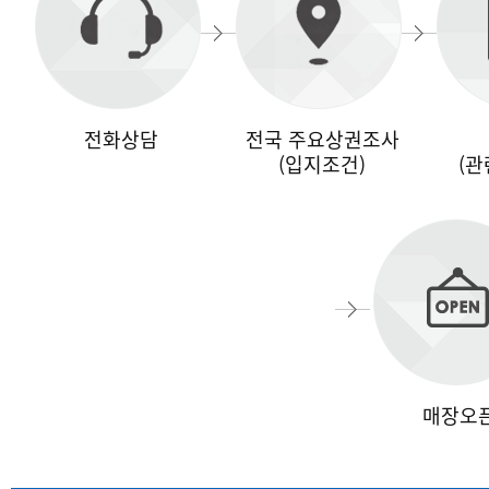
전화상담
전국 주요상권조사
(입지조건)
(관
매장오