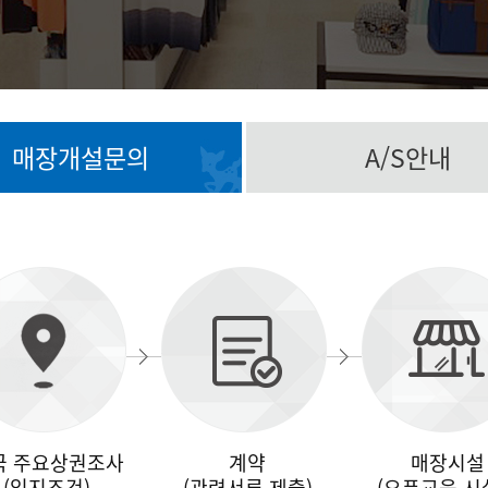
매장개설문의
A/S안내
국 주요상권조사
계약
매장시설
(입지조건)
(관련서류 제출)
(오픈교육 시