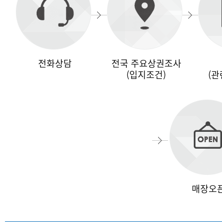
전화상담
전국 주요상권조사
(입지조건)
(관
매장오