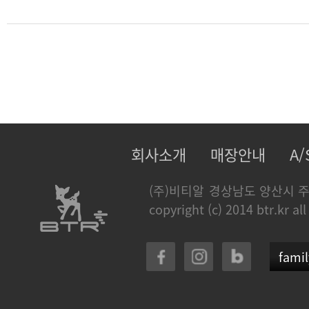
회사소개
매장안내
A
(주)비티알
경상남도 양산시 주
copyright (c) 2014 btr.kr all
famil