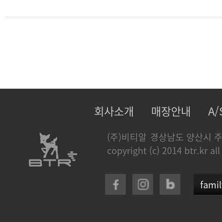
회사소개
매장안내
A
(주)비티알
경상남도 양산시 주
copyright (c) 2014 btr.kr all
famil