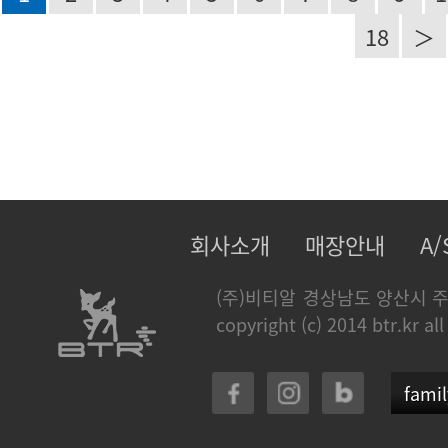
18
＞
회사소개
매장안내
A
(주)비티알
경상남도 양산시 주
copyright (c) 2014 btr.kr all
famil