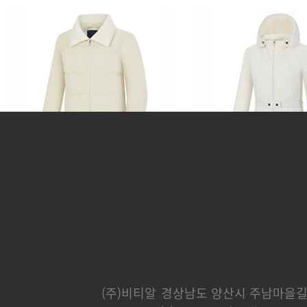
쿠페
파나메라
382,000 원
365,000 
(주)비티알
경상남도 양산시 주남마을길 