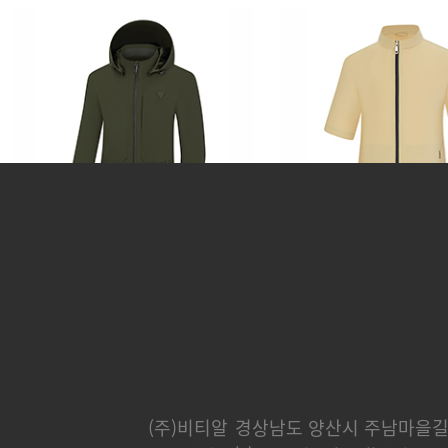
카운티
분트
248,000 원
232,000 
(주)비티알
경상남도 양산시 주남마을길 