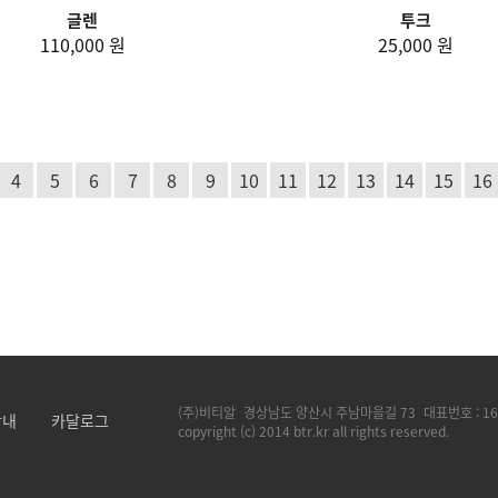
글렌
투크
110,000 원
25,000 원
4
5
6
7
8
9
10
11
12
13
14
15
16
(주)비티알
경상남도 양산시 주남마을길 73
대표번호 :
16
안내
카달로그
copyright (c) 2014 btr.kr all rights reserved.