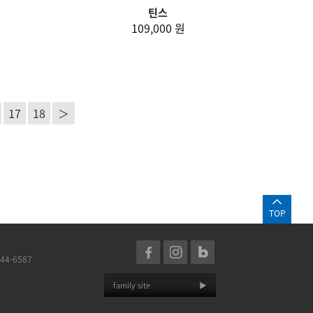
틴스
109,000 원
17
18
＞
TOP
44-6587
family site
▶