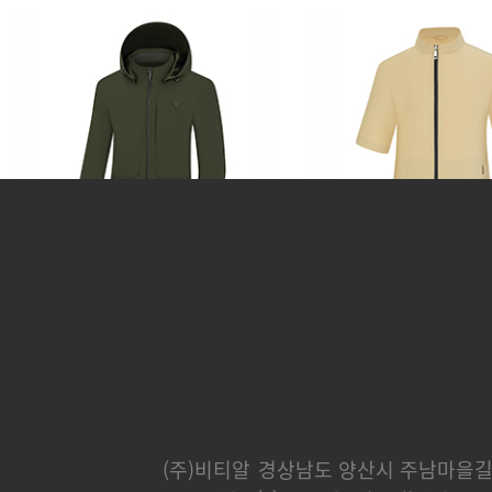
카운티
분트
248,000 원
232,000 
(주)비티알
경상남도 양산시 주남마을길 