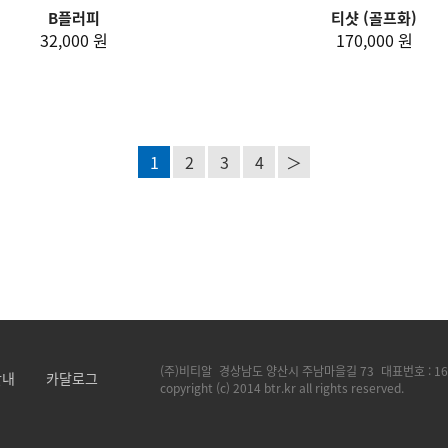
B플러피
티샷 (골프화)
32,000 원
170,000 원
1
2
3
4
＞
(주)비티알
경상남도 양산시 주남마을길 73
대표번호 :
16
안내
카달로그
copyright (c) 2014 btr.kr all rights reserved.