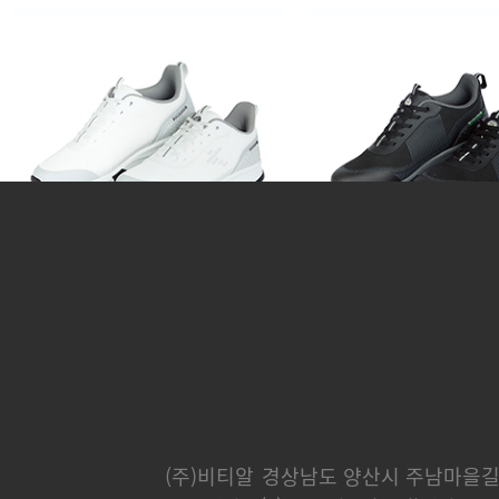
티샷 (골프화)
티샷 (골프
170,000 원
170,000 
(주)비티알
경상남도 양산시 주남마을길 