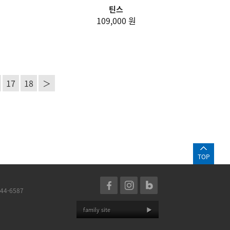
틴스
109,000 원
17
18
＞
TOP
44-6587
family site
▶