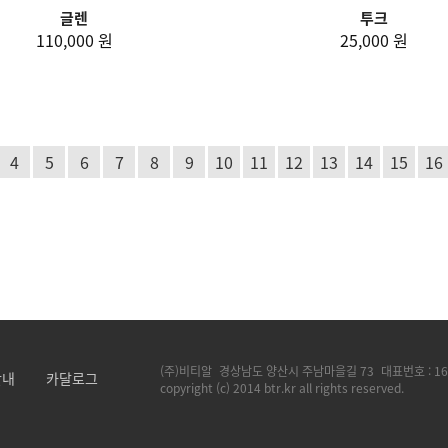
글렌
투크
110,000 원
25,000 원
4
5
6
7
8
9
10
11
12
13
14
15
16
(주)비티알
경상남도 양산시 주남마을길 73
대표번호 :
16
안내
카달로그
copyright (c) 2014 btr.kr all rights reserved.