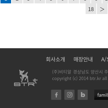
18
＞
회사소개
매장안내
A
(주)비티알
경상남도 양산시 주
copyright (c) 2014 btr.kr all
famil