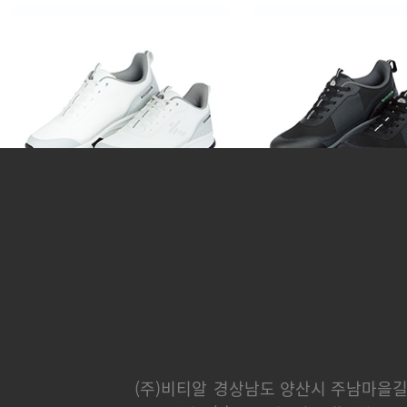
티샷 (골프화)
티샷 (골프
170,000 원
170,000 
(주)비티알
경상남도 양산시 주남마을길 