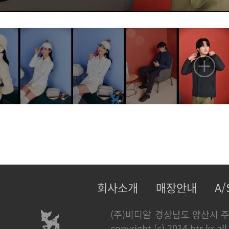
회사소개
매장안내
A
(주)비티알
경상남도 양산시 주
copyright (c) 2014 btr.kr all