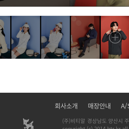
회사소개
매장안내
A
(주)비티알
경상남도 양산시 주
copyright (c) 2014 btr.kr all