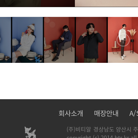
회사소개
매장안내
A
(주)비티알
경상남도 양산시 주
copyright (c) 2014 btr.kr all